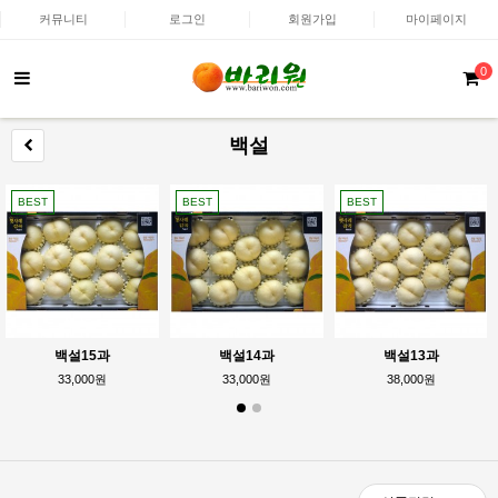
커뮤니티
로그인
회원가입
마이페이지
0
백설
BEST
BEST
BEST
백설15과
백설14과
백설13과
33,000원
33,000원
38,000원