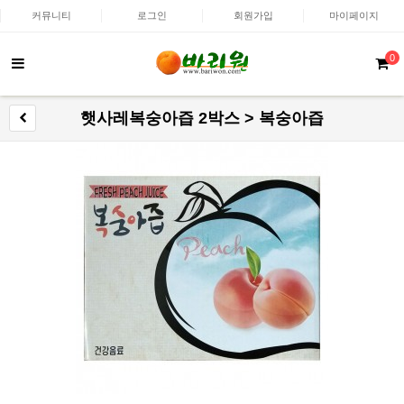
커뮤니티
로그인
회원가입
마이페이지
0
햇사레복숭아즙 2박스 > 복숭아즙