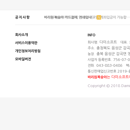
공지사항
바리원복숭아 카드결제, 계좌이체, 가상계좌입금이 가능합…
바리원 복숭아 카드결제 안내입니다.
더보기
N
회사소개
INFO
다미소프트
회사명.
대표.
서비스이용약관
충청북도 음성군 감곡면
주소.
개인정보처리방침
충북 음성군 감곡면 영
농장.
모바일버전
756-07-
사업자 등록번호.
043-883-0486
전화.
팩
2019-
통신판매업신고번호
는 다미소프트
바리원복숭아
Copyright © 2018 DamiS