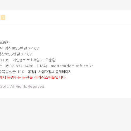
N
오충환
 영산로55번길 7-107
산로55번길 7-107
01135
오충환
개인정보 보호책임자.
0507-337-1486
master@damisoft.co.kr
스.
E-MAIL.
충북음성군-110
공정위 사업자정보 공개페이지
에서 운영하는 농산물 직거래쇼핑몰입니다.
oft. All Rights Reserved.